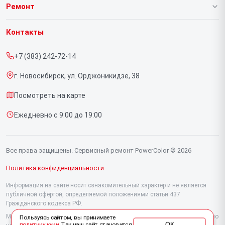
О нашем сервисе
Ремонт
Гарантия
Видеокарт
Контакты
Прайс-лист
+7 (383) 242-72-14
Срочный ремонт
г. Новосибирск, ул. Орджоникидзе, 38
Доставка и способы оплаты
Посмотреть на карте
Диагностика
Ежедневно с 9:00 до 19:00
Контакты
Все права защищены. Сервисный ремонт PowerColor © 2026
Политика конфиденциальности
Информация на сайте носит ознакомительный характер и не является
публичной офертой, определяемой положениями статьи 437
Гражданского кодекса РФ.
Мы специализируемся на обслуживании и ремонте техники PowerColor, но
Пользуясь сайтом, вы принимаете
ОК
политику куки
. Так наш сайт становится