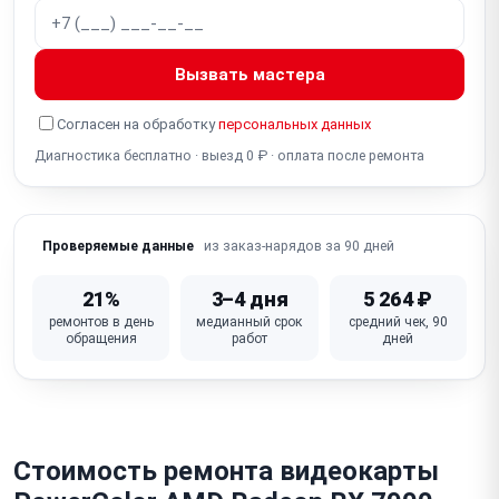
Неисправен чип VRAM (видеопамять, артефакты,
ошибки)
Вызвать мастера
Не работает разъём питания PCIe (6/8-pin, 12VHPWR
16-pin)
Согласен на обработку
персональных данных
Диагностика бесплатно · выезд 0 ₽ · оплата после ремонта
Неисправна VRM / фаза питания (нестабильность,
не включается)
Слетел / повреждён BIOS видеокарты (не
из заказ-нарядов за 90 дней
Проверяемые данные
включается, нет изображения)
Повреждён / деформирован радиатор / кулер (от
21%
3–4 дня
5 264 ₽
падения)
ремонтов в день
медианный срок
средний чек, 90
обращения
работ
дней
Физическое повреждение / сломан PCIe-разъём
(надлом платы)
Неисправна плата (GPU, VRM, VRAM — комплексный
отказ)
Стоимость ремонта видеокарты