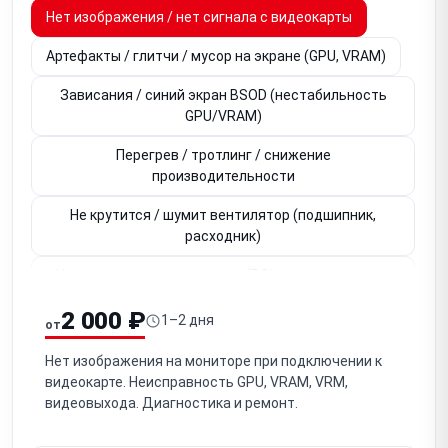
Нет изображения / нет сигнала с видеокарты
Артефакты / глитчи / мусор на экране (GPU, VRAM)
Зависания / синий экран BSOD (нестабильность
GPU/VRAM)
Перегрев / тротлинг / снижение
производительности
Не крутится / шумит вентилятор (подшипник,
расходник)
Не определяется в системе (PCIe-слот, контакты,
BIOS)
2 000 ₽
1–2 дня
от
Не работает видеовыход HDMI / DisplayPort (один из
портов)
Нет изображения на мониторе при подключении к
видеокарте. Неисправность GPU, VRAM, VRM,
Вздулись / неисправны конденсаторы на плате
видеовыхода. Диагностика и ремонт.
Потеря контакта GPU / необходим рибол (BGA-чип)