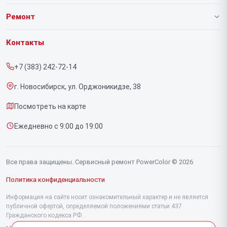
О нашем сервисе
Ремонт
Гарантия
Видеокарт
Контакты
Прайс-лист
+7 (383) 242-72-14
Срочный ремонт
г. Новосибирск, ул. Орджоникидзе, 38
Доставка и способы оплаты
Посмотреть на карте
Диагностика
Ежедневно с 9:00 до 19:00
Контакты
Все права защищены. Сервисный ремонт PowerColor © 2026
Политика конфиденциальности
Информация на сайте носит ознакомительный характер и не является
публичной офертой, определяемой положениями статьи 437
Гражданского кодекса РФ.