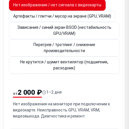
Нет изображения / нет сигнала с видеокарты
Артефакты / глитчи / мусор на экране (GPU, VRAM)
Зависания / синий экран BSOD (нестабильность
GPU/VRAM)
Перегрев / тротлинг / снижение
производительности
Не крутится / шумит вентилятор (подшипник,
расходник)
Не определяется в системе (PCIe-слот, контакты,
BIOS)
2 000 ₽
1–2 дня
от
Не работает видеовыход HDMI / DisplayPort (один из
портов)
Нет изображения на мониторе при подключении к
видеокарте. Неисправность GPU, VRAM, VRM,
Вздулись / неисправны конденсаторы на плате
видеовыхода. Диагностика и ремонт.
Потеря контакта GPU / необходим рибол (BGA-чип)