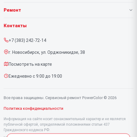
О нашем сервисе
Ремонт
Гарантия
Видеокарт
Контакты
Прайс-лист
+7 (383) 242-72-14
Срочный ремонт
г. Новосибирск, ул. Орджоникидзе, 38
Доставка и способы оплаты
Посмотреть на карте
Диагностика
Ежедневно с 9:00 до 19:00
Контакты
Все права защищены. Сервисный ремонт PowerColor © 2026
Политика конфиденциальности
Информация на сайте носит ознакомительный характер и не является
публичной офертой, определяемой положениями статьи 437
Гражданского кодекса РФ.