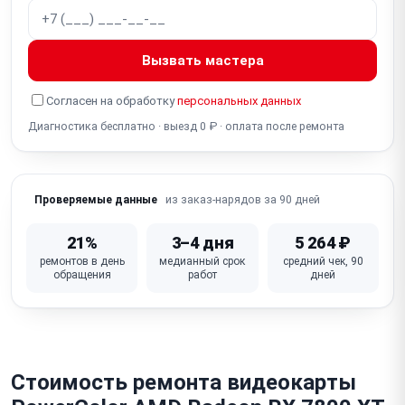
Неисправен чип VRAM (видеопамять, артефакты,
ошибки)
Вызвать мастера
Не работает разъём питания PCIe (6/8-pin, 12VHPWR
16-pin)
Согласен на обработку
персональных данных
Диагностика бесплатно · выезд 0 ₽ · оплата после ремонта
Неисправна VRM / фаза питания (нестабильность,
не включается)
Слетел / повреждён BIOS видеокарты (не
из заказ-нарядов за 90 дней
Проверяемые данные
включается, нет изображения)
Повреждён / деформирован радиатор / кулер (от
21%
3–4 дня
5 264 ₽
падения)
ремонтов в день
медианный срок
средний чек, 90
обращения
работ
дней
Физическое повреждение / сломан PCIe-разъём
(надлом платы)
Неисправна плата (GPU, VRM, VRAM — комплексный
отказ)
Стоимость ремонта видеокарты