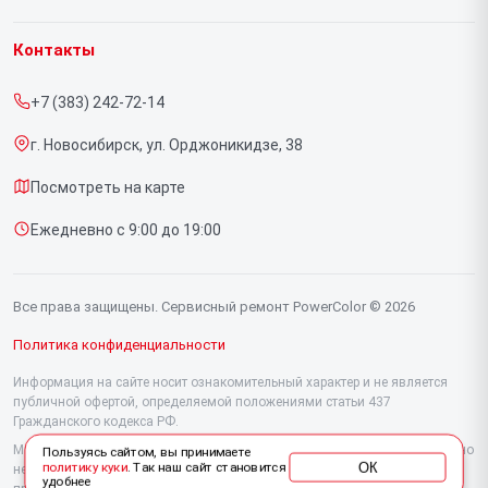
Гарантия
Видеокарт
Контакты
Прайс-лист
+7 (383) 242-72-14
Срочный ремонт
г. Новосибирск, ул. Орджоникидзе, 38
Доставка и способы оплаты
Посмотреть на карте
Диагностика
Ежедневно с 9:00 до 19:00
Контакты
Все права защищены. Сервисный ремонт PowerColor © 2026
Политика конфиденциальности
Информация на сайте носит ознакомительный характер и не является
публичной офертой, определяемой положениями статьи 437
Гражданского кодекса РФ.
Мы специализируемся на обслуживании и ремонте техники PowerColor, но
Пользуясь сайтом, вы принимаете
ОК
политику куки
. Так наш сайт становится
не являемся их официальным представителем. Предоставляем
удобнее