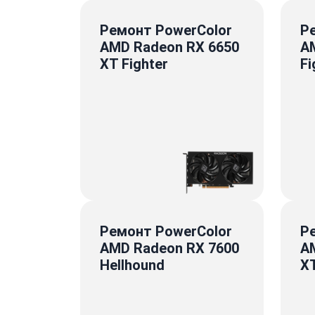
Ремонт PowerColor
Р
AMD Radeon RX 6650
A
XT Fighter
Fi
Ремонт PowerColor
Р
AMD Radeon RX 7600
A
Hellhound
XT