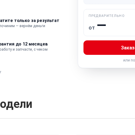
ПРЕДВАРИТЕЛЬНО
—
атите только за результат
 починим — вернём деньги
от
рантия до 12 месяцев
Заказ
работу и запчасти, с чеком
или п
т
одели