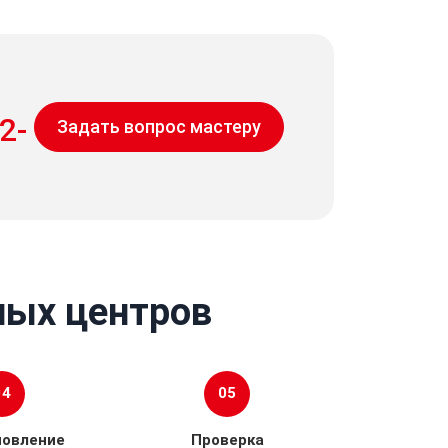
2-
Задать вопрос мастеру
ных центров
04
05
новление
Проверка