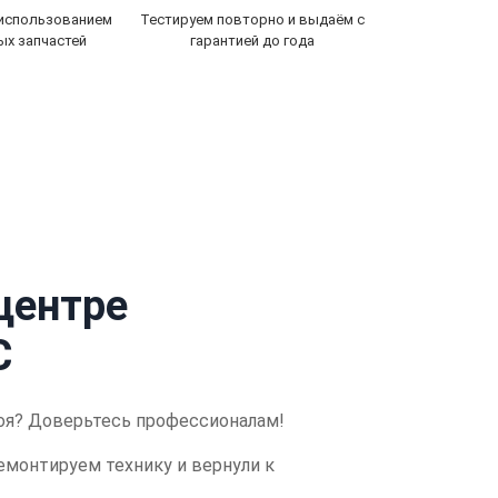
 использованием
Тестируем повторно и выдаём с
ых запчастей
гарантией до года
центре
C
оя?
Доверьтесь профессионалам!
емонтируем технику и вернули к